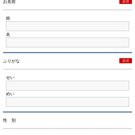
お名前
必須
姓
名
ふりがな
必須
せい
めい
性 別