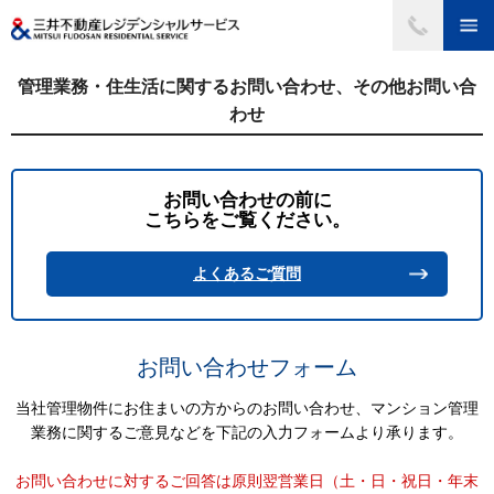
ペ
ー
ジ
内
管理業務・住生活に関するお問い合わせ、その他お問い合
移
わせ
動
用
の
お問い合わせの前に
メ
こちらをご覧ください。
ニ
ュ
よくあるご質問
ー
で
す。
グ
お問い合わせフォーム
ロ
ー
当社管理物件にお住まいの方からのお問い合わせ、マンション管理
バ
業務に関するご意見などを下記の入力フォームより承ります。
ル
ナ
お問い合わせに対するご回答は原則翌営業日（土・日・祝日・年末