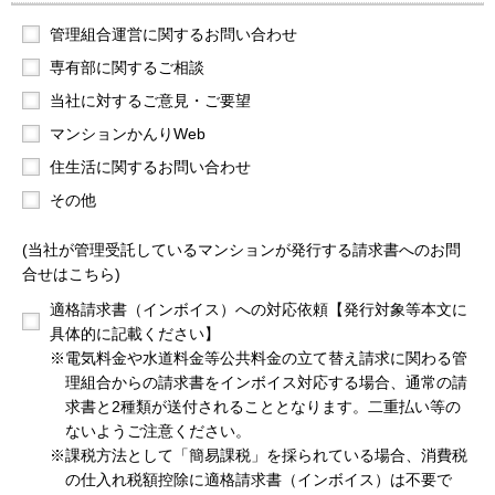
イ
管理組合運営に関するお問い合わせ
ト
情
専有部に関するご相談
報
当社に対するご意見・ご要望
へ
マンションかんりWeb
移
動
住生活に関するお問い合わせ
し
その他
ま
す。
(当社が管理受託しているマンションが発行する請求書へのお問
合せはこちら)
適格請求書（インボイス）への対応依頼【発行対象等本文に
具体的に記載ください】
※電気料金や水道料金等公共料金の立て替え請求に関わる管
理組合からの請求書をインボイス対応する場合、通常の請
求書と2種類が送付されることとなります。二重払い等の
ないようご注意ください。
※課税方法として「簡易課税」を採られている場合、消費税
の仕入れ税額控除に適格請求書（インボイス）は不要で