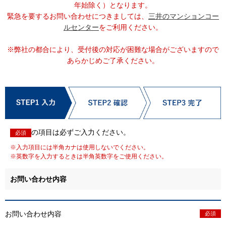
ビ
年始除く）となります。
ゲ
緊急を要するお問い合わせにつきましては、
三井のマンションコー
ー
ルセンター
をご利用ください。
シ
ョ
※弊社の都合により、受付後の対応が困難な場合がございますので
ン
あらかじめご了承ください。
へ
移
動
し
ま
す。
の項目は必ずご入力ください。
必須
本
文
※入力項目には半角カナは使用しないでください。
へ
※英数字を入力するときは半角英数字をご使用ください。
移
動
お問い合わせ内容
し
ま
す。
お問い合わせ内容
必須
サ