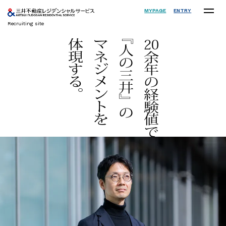
MYPAGE
ENTRY
Recruiting site
『人の三井』
体現する。
マネジメントを
20
余年の経験値で
の