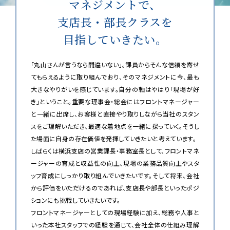
マネジメントで、
支店長・部長クラスを
目指していきたい。
「丸山さんが言うなら間違いない」。課員からそんな信頼を寄せ
てもらえるように取り組んでおり、そのマネジメントに今、最も
大きなやりがいを感じています。自分の軸はやはり「現場が好
き」ということ。重要な理事会・総会にはフロントマネージャー
と一緒に出席し、お客様と直接やり取りしながら当社のスタン
スをご理解いただき、最適な着地点を一緒に探っていく。そうし
た場面に自身の存在価値を発揮していきたいと考えています。
しばらくは横浜支店の営業課長・事務室長として、フロントマネ
ージャーの育成と収益性の向上、現場の業務品質向上やスタ
ッフ育成にしっかり取り組んでいきたいです。そして将来、会社
から評価をいただけるのであれば、支店長や部長といったポジ
ションにも挑戦していきたいです。
フロントマネージャーとしての現場経験に加え、総務や人事と
いった本社スタッフでの経験を通じて、会社全体の仕組み理解