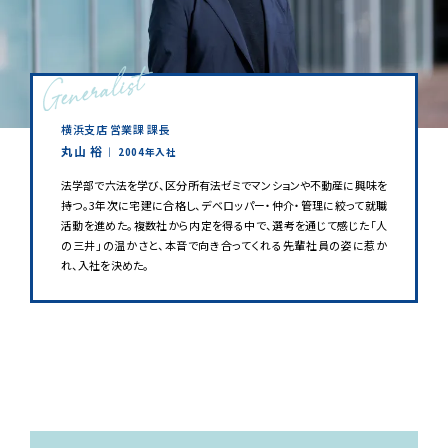
横浜支店 営業課 課長
丸山 裕
｜ 2004年入社
法学部で六法を学び、区分所有法ゼミでマンションや不動産に興味を
持つ。3年次に宅建に合格し、デベロッパー・仲介・管理に絞って就職
活動を進めた。複数社から内定を得る中で、選考を通じて感じた「人
の三井」の温かさと、本音で向き合ってくれる先輩社員の姿に惹か
れ、入社を決めた。
※所属は取材当時のものです。
CAREER STEP
1
年目
（2004年）