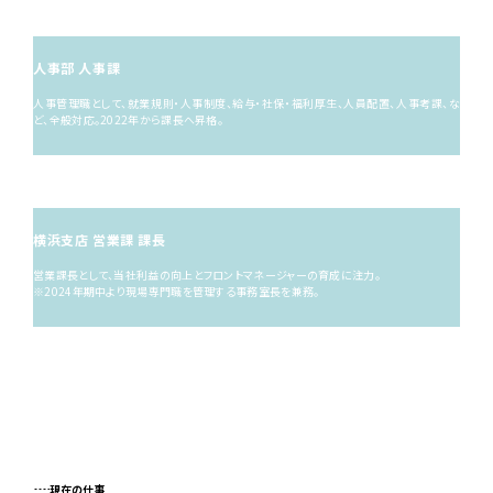
17
年目
（2020年）
人事部 人事課
人事管理職として、就業規則・人事制度、給与・社保・福利厚生、人員配置、人事考課、な
ど、全般対応。2022年から課長へ昇格。
21
年目
（2024年）
横浜支店 営業課
課長
営業課長として、当社利益の向上とフロントマネージャーの育成に注力。
※2024年期中より現場専門職を管理する事務室長を兼務。
現在の仕事