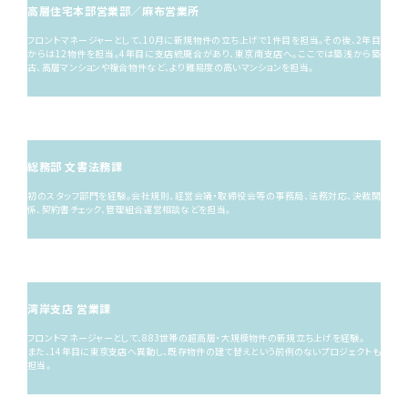
高層住宅本部
営業部／麻布営業所
フロントマネージャーとして、10月に新規物件の立ち上げで1件目を担当。その後、2年目
からは12物件を担当。4年目に支店統廃合があり、東京南支店へ。ここでは築浅から築
古、高層マンションや複合物件など、より難易度の高いマンションを担当。
8
年目
（2011年）
総務部 文書法務課
初のスタッフ部門を経験。会社規則、経営会議・取締役会等の事務局、法務対応、決裁関
係、契約書チェック、管理組合運営相談などを担当。
12
年目
（2015年）
湾岸支店 営業課
フロントマネージャーとして、883世帯の超高層・大規模物件の新規立ち上げを経験。
また、14年目に東京支店へ異動し、既存物件の建て替えという前例のないプロジェクトも
担当。