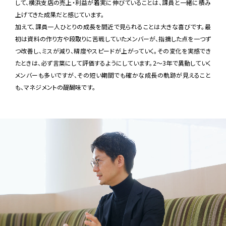
して、横浜支店の売上・利益が着実に伸びていることは、課員と一緒に積み
上げてきた成果だと感じています。
加えて、課員一人ひとりの成長を間近で見られることは大きな喜びです。最
初は資料の作り方や段取りに苦戦していたメンバーが、指摘した点を一つず
つ改善し、ミスが減り、精度やスピードが上がっていく。その変化を実感でき
たときは、必ず言葉にして評価するようにしています。2〜3年で異動していく
メンバーも多いですが、その短い期間でも確かな成長の軌跡が見えること
も、マネジメントの醍醐味です。