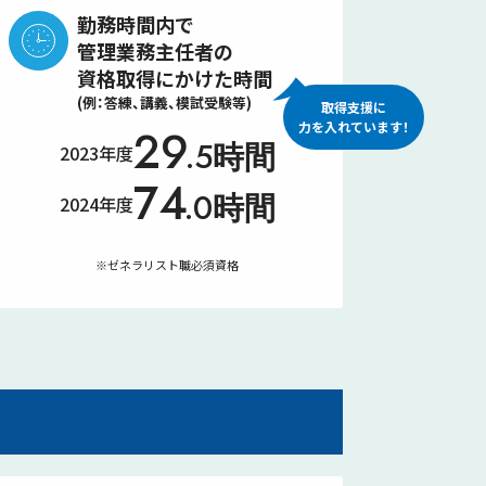
勤務時間内で
管理業務主任者の
資格取得にかけた時間
(例：答練、講義、模試受験等)
取得支援に
力を入れています！
29
.5
時間
2023年度
29.5時間
74
.0
時間
2024年度
74.0時間
※ゼネラリスト職必須資格