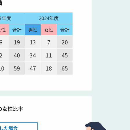
績
23年度
2024年度
女性
合計
男性
女性
合計
8
19
13
7
20
2
40
34
11
45
10
59
47
18
65
の女性比率
％とした場合