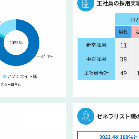
正社員の採用実
20
男性
11
新卒採用
38
中途採用
49
正社員合計
マスター職含む
ゼネラリスト職
2023.4を100