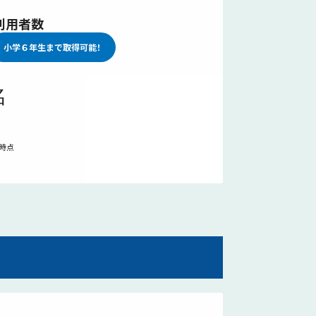
利用者数
小学６年生まで
取得可能！
名
94名
日時点