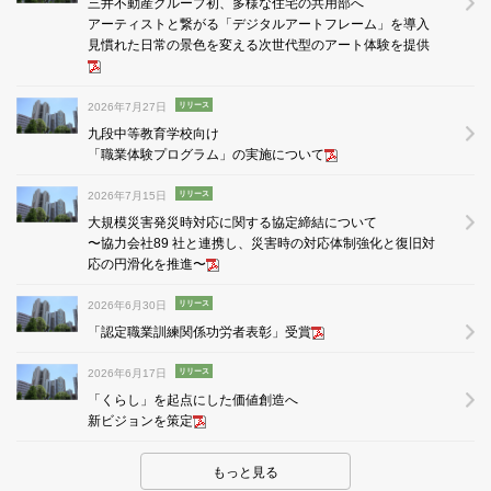
三井不動産グループ初、多様な住宅の共用部へ
アーティストと繋がる「デジタルアートフレーム」を導入
見慣れた日常の景色を変える次世代型のアート体験を提供
2026年7月27日
リリース
九段中等教育学校向け
「職業体験プログラム」の実施について
2026年7月15日
リリース
大規模災害発災時対応に関する協定締結について
〜協力会社89 社と連携し、災害時の対応体制強化と復旧対
応の円滑化を推進〜
2026年6月30日
リリース
「認定職業訓練関係功労者表彰」受賞
2026年6月17日
リリース
「くらし」を起点にした価値創造へ
新ビジョンを策定
もっと見る